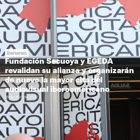
Iberseries
Fundación Secuoya y EGEDA
revalidan su alianza y organizarán
de nuevo la mayor cita del
audiovisual iberoamericano
18 de abril de 2022