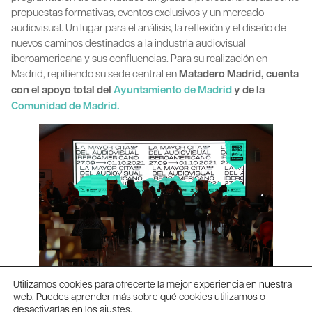
propuestas formativas, eventos exclusivos y un mercado
audiovisual. Un lugar para el análisis, la reflexión y el diseño de
nuevos caminos destinados a la industria audiovisual
iberoamericana y sus confluencias. Para su realización en
Madrid, repitiendo su sede central en
Matadero Madrid, cuenta
con el apoyo total del
Ayuntamiento de Madrid
y de la
Comunidad de Madrid.
Utilizamos cookies para ofrecerte la mejor experiencia en nuestra
web. Puedes aprender más sobre qué cookies utilizamos o
desactivarlas en los
ajustes
.