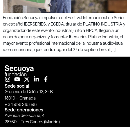
Fundación Secuoya, impulsora del Festival Internacional de Series
en español IBERSERIES, y EGEDA, titular de PLATINO INDUSTRIA y
organizador de este evento industrial junto a FIPCA, llegan a un
acuerdo para organizar y fomentar Iberseries Platino Industria, el
mayor evento profesional internacional de la industria audiovisual
iberoamericana, que tendrá lugar del 27 de septiembre al […]
Sede social
Gran Vía de Colón, 12, 3º B
18010 – Granada
+ 34 958 216 898
Sede operaciones
Avenida de España, 4
28760 – Tres Cantos (Madrid)
+ 34 913 717 569